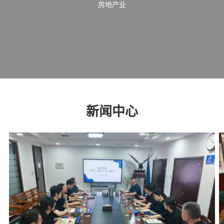
房地产业
新闻中心