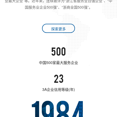
业最大企业”等。近年来，连续被评为“浙江省服务业百强企业”、“中
国服务业企业500强”、“浙商全国500强”。
探索更多
500
中国500家最大服务企业
23
3A企业信用等级(年)