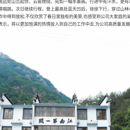
眺远处山峦起伏、云雾缭绕，宛如一幅水墨画。行进中有汗水，更有
情唱跳。次日继续行程，登上最高处蓝天凹后，徐徐下行，穿过山林
作中得到放松,不仅欣赏了春日里独有的美景,也感受到公司大家庭的
表示，将以更加饱满的热情投入到自己的工作中去,为公司高质量发展