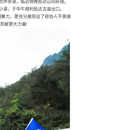
欢声笑语，临近傍晚抵达山间民宿。
小道，于中午顺利抵达古道出口。
凝聚力，更充分展现出了经协人不畏艰
贡献更大力量!