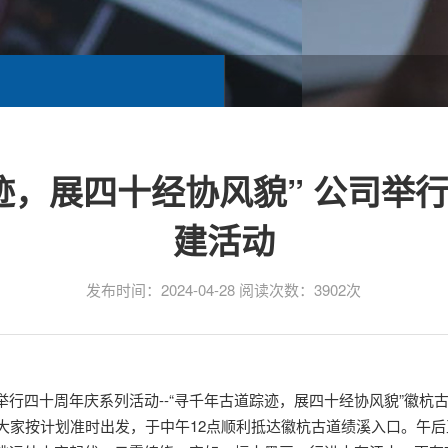
迹，展四十经协风貌” 公司举
建活动
发布时间：2024-04-28 阅读次数：3902次
员工举行四十周年庆系列活动--“寻千年古道踪迹，展四十经协风貌”徽杭
上大家按计划准时出发，于中午12点顺利抵达徽杭古道绩溪入口。午