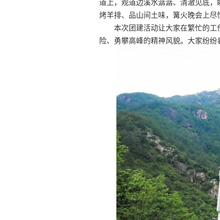
道上，观道边溪水潺潺、清澈见底，
烤羊排、品山间土味，篝火晚会上尽
本次团建活动让大家在繁忙的工
险、勇攀高峰的精神风貌。大家纷纷